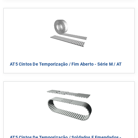
AT5 Cintos De Temporização / Fim Aberto - Série M / AT
AT5 Cintos De Temporização / Soldados E Emendados -