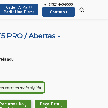
+1 (732) 460-9500
Order A Part/
Pedir Una Pieza
Contato
5 PRO / Abertas -
eis aqui
ma entrega mais rápida
 Recursos Do
Peça Esta