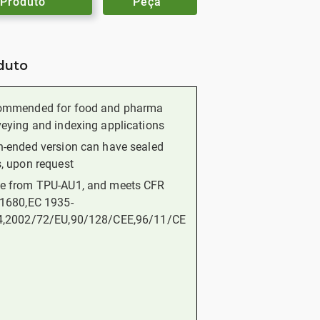
Produto
Peça
oduto
ommended for food and pharma
eying and indexing applications
-ended version can have sealed
, upon request
e from TPU-AU1, and meets CFR
1680,EC 1935-
4,2002/72/EU,90/128/CEE,96/11/CE