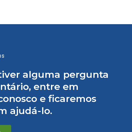
OS
tiver alguma pergunta
tário, entre em
conosco e ficaremos
em ajudá-lo.