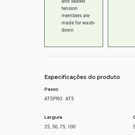
and sealed
tension
members are
made for wash-
down
Especificações do produto
Passo
AT5PRO
AT5
Largura
25, 50, 75, 100