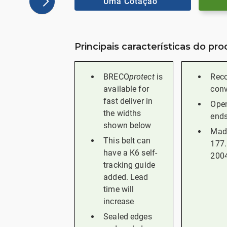
Uma Cotação
Principais características do pr
BRECO
protect
is
Rec
available for
conv
fast deliver in
Open
the widths
ends
shown below
Mad
This belt can
177.
have a K6 self-
200
tracking guide
added. Lead
time will
increase
Sealed edges