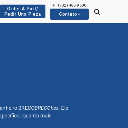
+1 (732) 460-9500
Order A Part/
Pedir Una Pieza
Contato
ngenheiro BRECO
BRECOflex
. Ele
specífico. Quanto mais