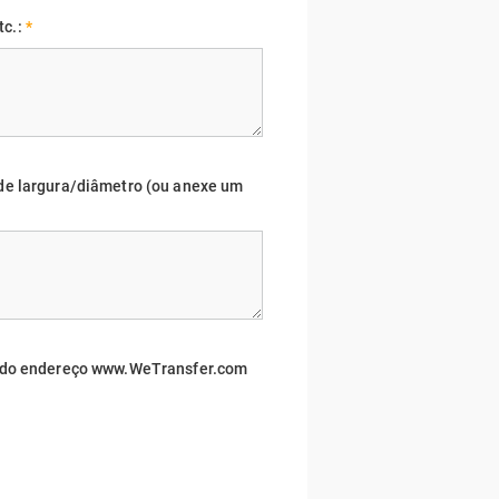
c.:
*
 de largura/diâmetro (ou anexe um
io do endereço www.WeTransfer.com