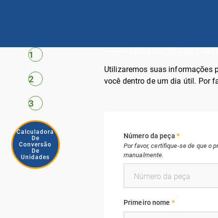
INFORMAÇÕES DE CONT
1
Utilizaremos suas informações p
2
você dentro de um dia útil. Por f
3
Calculadora
Número da peça
*
De
Conversão
Por favor, certifique-se de que o
De
manualmente.
Unidades
Primeiro nome
*