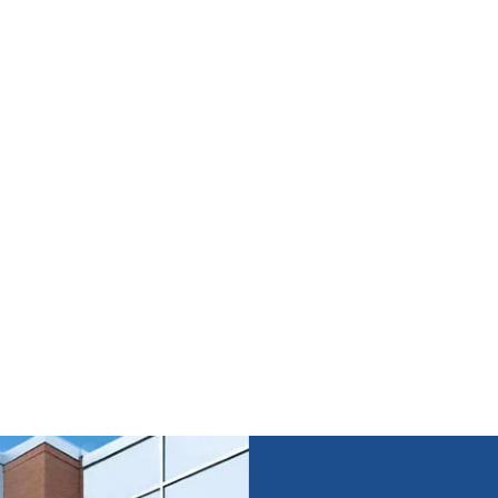
Medidor de Tensão SM5
AT
B110 Medidor Universal de Tensão de
Correia
V
Ver Recurso