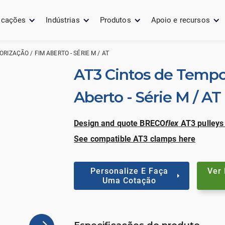
icações
Indústrias
Produtos
Apoio e recursos
RIZAÇÃO / FIM ABERTO - SÉRIE M / AT
AT3 Cintos de Tempo
Aberto - Série M / AT
Design and quote BRECO
flex
AT3 pulleys
See compatible AT3 clamps here
Personalize E Faça
Ver
Uma Cotação