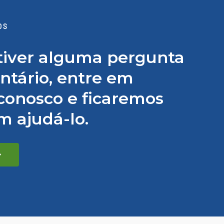
OS
tiver alguma pergunta
tário, entre em
conosco e ficaremos
em ajudá-lo.