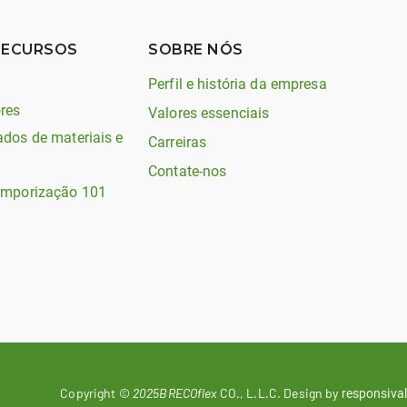
RECURSOS
SOBRE NÓS
Perfil e história da empresa
res
Valores essenciais
ados de materiais e
Carreiras
Contate-nos
emporização 101
Copyright ©
2025BRECOflex
CO., L.L.C. Design by
responsival