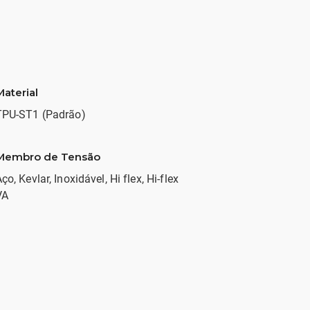
Material
TPU-ST1 (Padrão)
Membro de Tensão
ço, Kevlar, Inoxidável, Hi flex, Hi-flex
VA