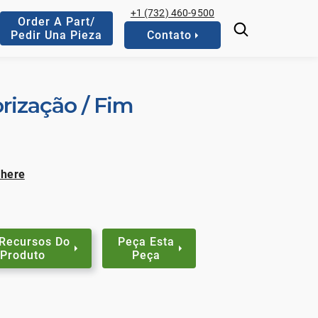
+1 (732) 460-9500
Order A Part/
Pedir Una Pieza
Contato
rização / Fim
 here
 Recursos Do
Peça Esta
Produto
Peça