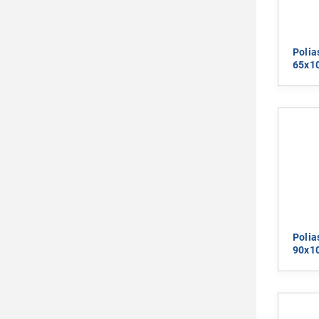
Polia
65x1
Polia
90x1