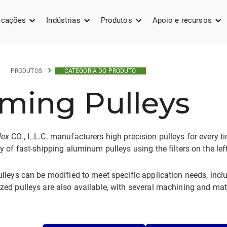
icações
Indústrias
Produtos
Apoio e recursos
PRODUTOS
CATEGORIA DO PRODUTO
iming Pulleys
lex
CO., L.L.C. manufacturers high precision pulleys for every t
y of fast-shipping aluminum pulleys using the filters on the lef
lleys can be modified to meet specific application needs, inc
ed pulleys are also available, with several machining and mate