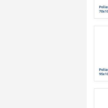
Polia
70x1
Polia
95x1