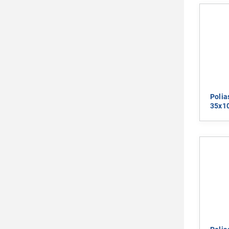
Polia
35x1