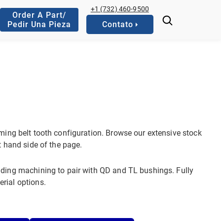
+1 (732) 460-9500
Order A Part/
Pedir Una Pieza
Contato
iming belt tooth configuration. Browse our extensive stock
t hand side of the page.
luding machining to pair with QD and TL bushings. Fully
rial options.