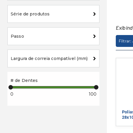
Série de produtos
Exibin
Passo
Filtrar:
Largura de correia compatível (mm)
# de Dentes
0
100
Polia
28x1