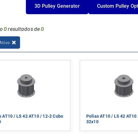
3D Pulley Generator
Custom Pulley Op
do
0
resultados de
0
 Ativo
s AT10 / LS 42 AT10 / 12-2 Cubo
Polias AT10 / LS 42 AT10 
0
32x10