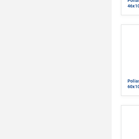
Polia
46x1
Polia
60x1