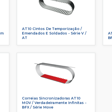
AT10 Cintos De Temporização /
im
Emendados E Soldados - Série V /
AT
AT
BF
Correias Sincronizadoras AT10
MOV / Verdadeiramente Infinitas -
BFX / Série Move