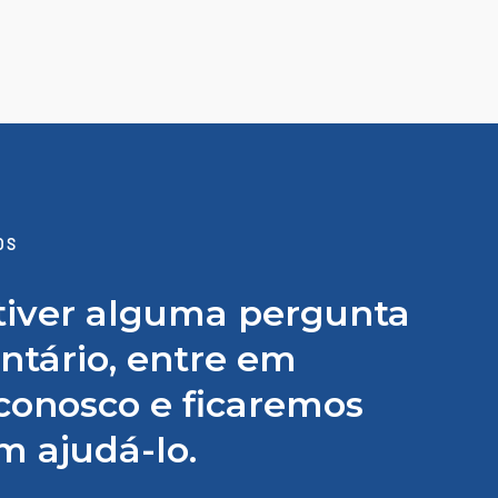
OS
tiver alguma pergunta
tário, entre em
conosco e ficaremos
em ajudá-lo.