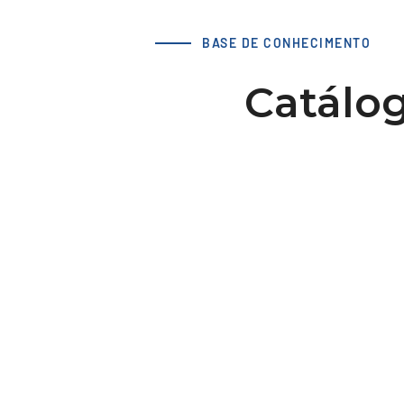
BASE DE CONHECIMENTO
Catálog
LS 42 AT10 / 30-2 cubo 60x1
dv=12