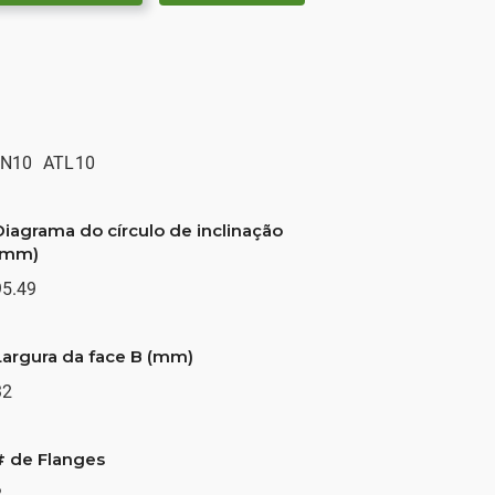
N10
ATL10
Diagrama do círculo de inclinação
(mm)
95.49
Largura da face B (mm)
32
# de Flanges
2