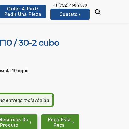
+1 (732) 460-9500
Order A Part/
Pedir Una Pieza
Contato
T10 / 30-2 cubo
ex
AT10
aqui
.
ma entrega mais rápida
 Recursos Do
Peça Esta
Produto
Peça