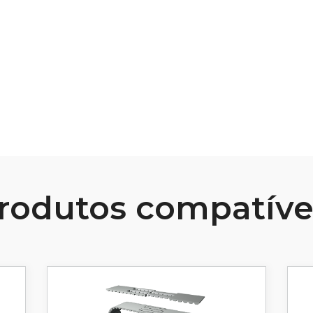
B107 Materiais e Acabamentos para
Polias
Ver Recurso
rodutos compatíve