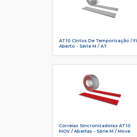
AT10 Cintos De Temporização / F
Aberto - Série M / AT
Correias Sincronizadoras AT10
MOV / Abertas - Série M / Move