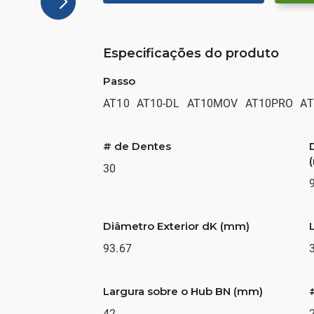
Especificações do produto
Passo
AT10
AT10-DL
AT10MOV
AT10PRO
AT
# de Dentes
30
Diâmetro Exterior dK (mm)
93.67
Largura sobre o Hub BN (mm)
42