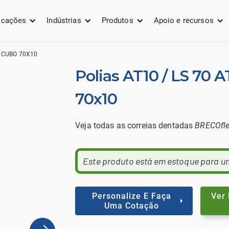
icações
Indústrias
Produtos
Apoio e recursos
-2 CUBO 70X10
Polias AT10 / LS 70 A
70x10
Veja todas as correias dentadas
BRECOfl
Este produto está em estoque para u
Personalize E Faça
Ver
Uma Cotação