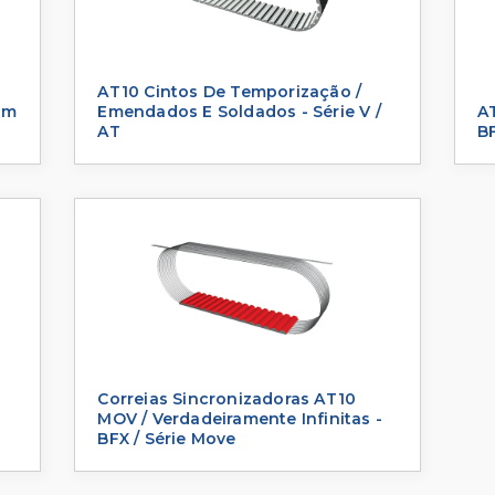
AT10 Cintos De Temporização /
im
Emendados E Soldados - Série V /
AT
AT
BF
Correias Sincronizadoras AT10
MOV / Verdadeiramente Infinitas -
BFX / Série Move