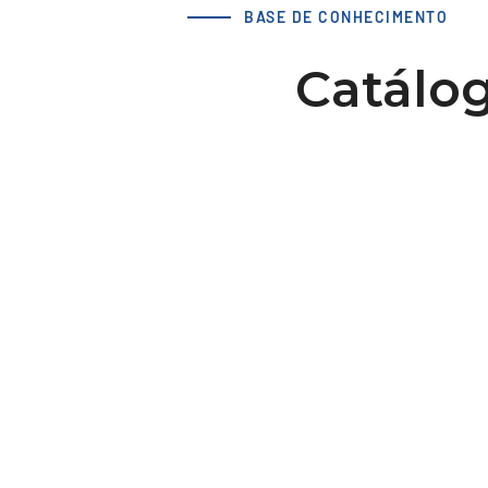
BASE DE CONHECIMENTO
Catálog
LS 70 AT10 / 36-2 cubo 70x1
dv=16