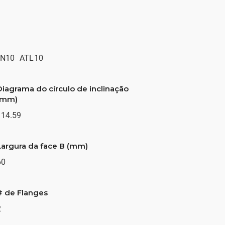
N10
ATL10
Diagrama do círculo de inclinação
(mm)
114.59
Largura da face B (mm)
60
# de Flanges
2