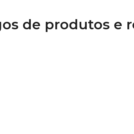
os de produtos e 
0
Diretrizes de projeto de polias
B107 Materiais e Acabamentos para
Polias