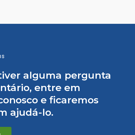
OS
tiver alguma pergunta
tário, entre em
conosco e ficaremos
em ajudá-lo.