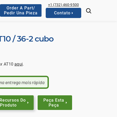
+1 (732) 460-9500
Order A Part/
Pedir Una Pieza
Contato
T10 / 36-2 cubo
ex
AT10
aqui
.
ma entrega mais rápida
 Recursos Do
Peça Esta
Produto
Peça