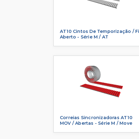
AT10 Cintos De Temporização / F
Aberto - Série M / AT
Correias Sincronizadoras AT10
MOV / Abertas - Série M / Move