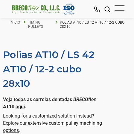
INÍCIO
TIMING
POLIAS AT10 / LS 42 AT10 / 12-2 CUBO
PULLEYS
28X10
Polias AT10 / LS 42
AT10 / 12-2 cubo
28x10
Veja todas as correias dentadas
BRECOflex
AT10
aqui
.
Looking for a customized solution instead?
Explore our
extensive custom pulley machining
options
.