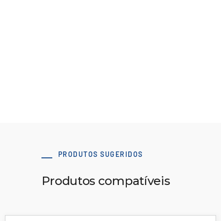
Diretrizes de projeto de polias
B107 Materiais e Acabamentos para Polias
Ver Recurso
PRODUTOS SUGERIDOS
Produtos compatíveis