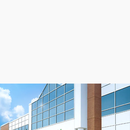
BRECO
flex
prioritizes supporting you beyond your
purchase with our top-of-the-line customer service
team and free engineering support. Our application
engineers can help find the root cause of timing belt
failures and identify potential solutions at no cost to
you.