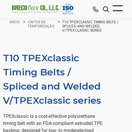
INÍCIO
CINTOS DE
T10 TPEXCLASSIC TIMING BELTS /
TEMPORIZAÇÃO
SPLICED AND WELDED
V/TPEXCLASSIC SERIES
T10 TPEXclassic
Timing Belts /
Spliced and Welded
V/TPEXclassic series
TPEX
classic
is a cost-effective polyurethane
timing belt with an FDA-compliant extruded TPE
backing, designed for low- to moderate-load