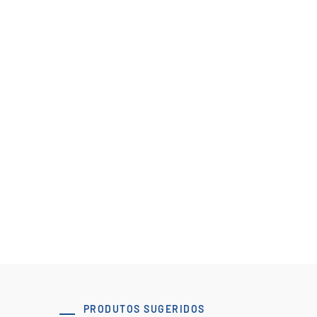
TPEXclassic data sheet
Ver Recurso
PRODUTOS SUGERIDOS