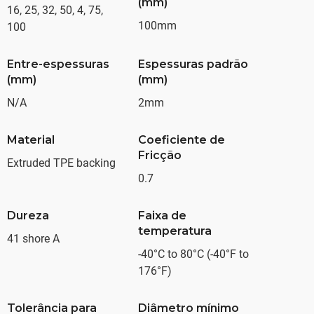
(mm)
16, 25, 32, 50, 4, 75,
100mm
100
Entre-espessuras
Espessuras padrão
(mm)
(mm)
N/A
2mm
Material
Coeficiente de
Fricção
Extruded TPE backing
0.7
Dureza
Faixa de
temperatura
41 shore A
-40°C to 80°C (-40°F to
176°F)
Tolerância para
Diâmetro mínimo