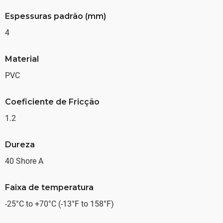
Espessuras padrão (mm)
4
Material
PVC
Coeficiente de Fricção
1.2
Dureza
40 Shore A
Faixa de temperatura
-25°C to +70°C (-13°F to 158°F)