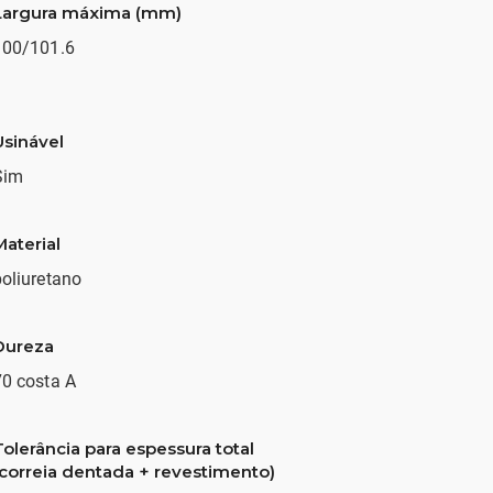
Largura máxima (mm)
100/101.6
Usinável
Sim
Material
oliuretano
Dureza
70 costa A
Tolerância para espessura total
(correia dentada + revestimento)