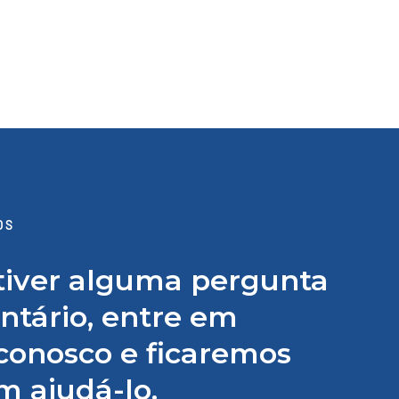
OS
tiver alguma pergunta
tário, entre em
conosco e ficaremos
em ajudá-lo.