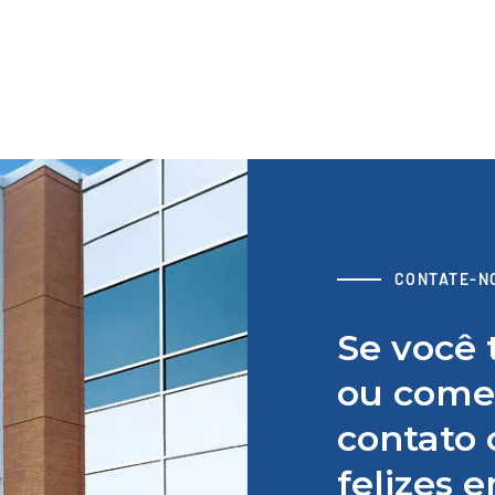
Cronometragem das costas
das correias
Assista ao vídeo
CONTATE-N
Se você 
ou comen
contato 
felizes 