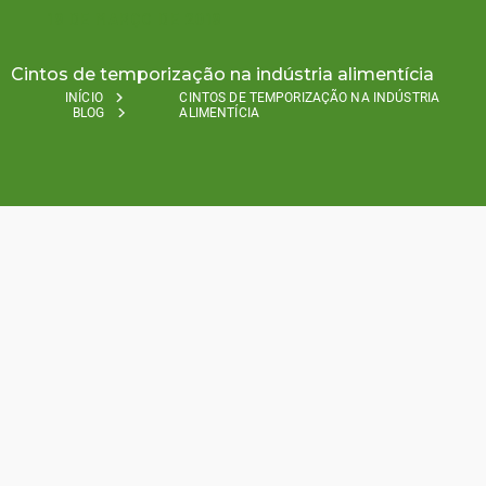
19 DE MARÇO DE 2019
Cintos de temporização na indústria alimentícia
INÍCIO
CINTOS DE TEMPORIZAÇÃO NA INDÚSTRIA
BLOG
ALIMENTÍCIA
There are many food industry timing belt options out
there. Whether you use them for conveying raw food
product, conveying, or packaging, timing belts play a
vital role in the food processing industry machinery.
BRECO
flex
CO., L.L.C. offers a variety of belts that are
food specific.