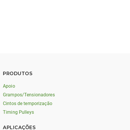
May 27, 2026
Timing Belt Noise: Types, Causes, and Solutions
PRODUTOS
Apoio
Grampos/Tensionadores
Cintos de temporização
Timing Pulleys
APLICAÇÕES